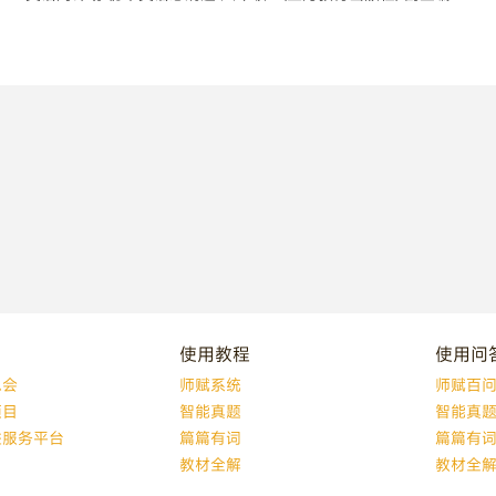
使用教程
使用问
总会
师赋系统
师赋百
项目
智能真题
智能真
益服务平台
篇篇有词
篇篇有
教材全解
教材全