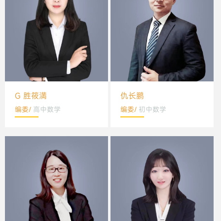
G 胜筱満
仇长鹏
编委/
高中数学
编委/
初中数学