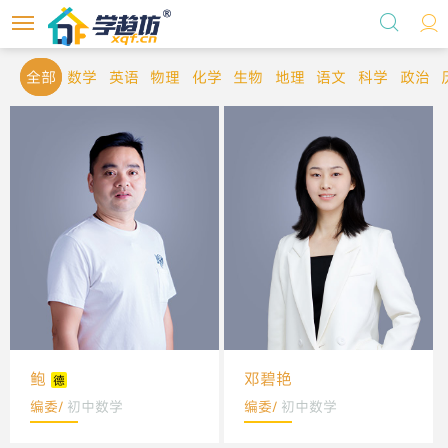
首页
全部
数学
英语
物理
化学
生物
地理
语文
科学
政治
选课
学术标准委员会
个人中心
自习室地图
关于我们
鲍
邓碧艳
编委/
初中数学
编委/
初中数学