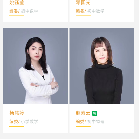
姚钰莹
邓国光
编委/
初中数学
编委/
初中数学
赵素云
杨慧婷
编委/
初中物理
编委/
小学数学