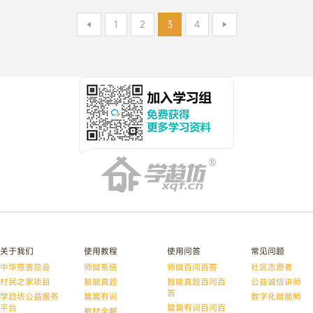
«
1
2
3
4
»
关于我们
使用教程
使用问答
常见问题
中华慈善总会
师赋系统
师赋百问百答
社区志愿者
村民之家项目
智能真题
智能真题百问百
公益诚信讲师
答
学趋坊公益服务
篇篇有词
数字化赋能师
平台
篇篇有词百问百
教材全解